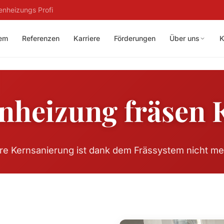
enheizungs Profi
tem
Referenzen
Karriere
Förderungen
Über uns
K
heizung fräsen 
ure Kernsanierung ist dank dem Frässystem nicht meh