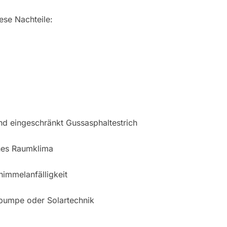
se Nachteile:
und eingeschränkt Gussasphaltestrich
hes Raumklima
immelanfälligkeit
epumpe oder Solartechnik