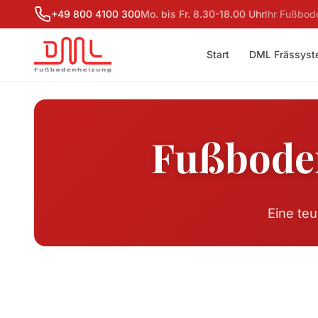
+49 800 4100 300
Mo. bis Fr. 8.30-18.00 Uhr
Ihr Fußbod
Start
DML Frässys
Fußboden
Eine te